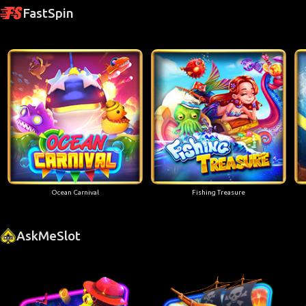
FastSpin
Ocean Carnival
Fishing Treasure
AskMeSlot