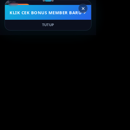
PROMO
KLIK CEK EVENT SPESIAL
TUTUP