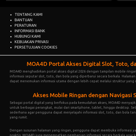
TENTANG KAMI
BANTUAN
PERATURAN
INFORMASI BANK
HUBUNGI KAMI
KEBIJAKAN PRIVASI
PERSETUJUAN COOKIES
MOA4D Portal Akses Digital Slot, Toto, d
MOA4D
menghadirkan portal akses digital 2026 dengan tampilan mobile ringan
informasi seputar slot, toto, dan bola yang diperbarui secara berkala. Halama
dapat menemukan informasi utama dengan lebih cepat melalui struktur yang 
Akses Mobile Ringan dengan Navigasi 
Sebagai portal digital yang berfokus pada kemudahan akses, MOA4D menyajik
untuk berbagai perangkat, mulai dari smartphone, tablet, hingga desktop. Se
sederhana agar pengguna dapat menjelajahi informasi slot, toto, dan bola ta
yang rumit.
Dengan susunan halaman yang ringan, pengguna dapat membuka informasi ya
praktis. MOA4D juga menempatkan pembaruan informasi secara berkala agar 