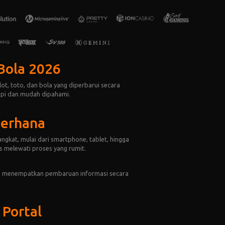
 Bola 2026
ot, toto, dan bola yang diperbarui secara
rapi dan mudah dipahami.
derhana
gkat, mulai dari smartphone, tablet, hingga
s melewati proses yang rumit.
ga menempatkan pembaruan informasi secara
 Portal