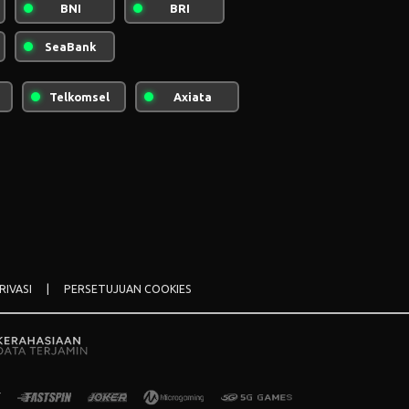
BNI
BRI
SeaBank
Telkomsel
Axiata
RIVASI
|
PERSETUJUAN COOKIES