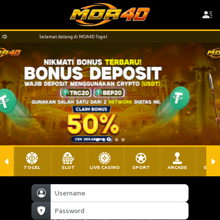
Selamat datang di MOA4D Togel
Selamat datang di MOA4D Togel
TOGEL
SLOT
LIVE CASINO
SPORT
ARCADE
SABU