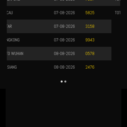
TOTOMACAU 2200
07-08-2026
9178