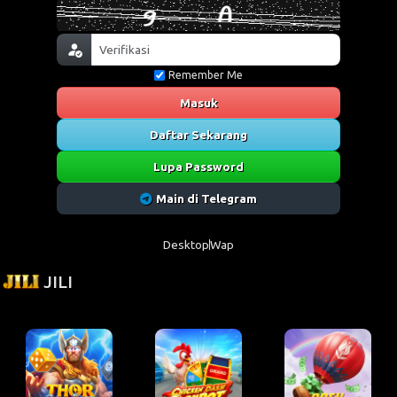
Remember Me
Masuk
Daftar Sekarang
Lupa Password
Main di Telegram
Desktop
Wap
JILI