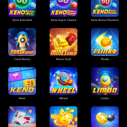
Keno Extra Bet
Keno Super Chance
Keno Bonus Number
Crash Bonus
Mines Gold
Plinko
Keno
Wheel
Limbo