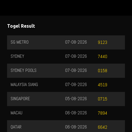
Togel Result
SG METRO
07-08-2026
9123
SYDNEY
07-08-2026
7440
SYDNEY POOLS
07-08-2026
0158
MALAYSIA SIANG
07-08-2026
4519
SINGAPORE
05-08-2026
0715
MACAU
06-08-2026
7894
QATAR
06-08-2026
6642