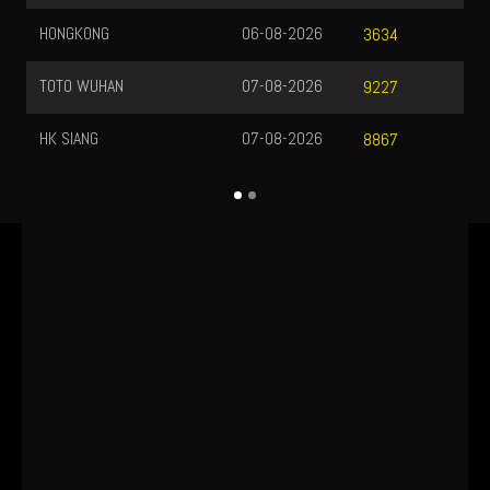
HONGKONG
06-08-2026
3634
TOTO WUHAN
07-08-2026
9227
HK SIANG
07-08-2026
8867