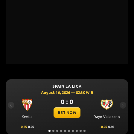
IN LA LIGA
SPAIN LA 
 2026 — 02:30 WIB
August 16, 2026 
0 : 0
0 : 
Previous
Next
ET NOW
BET N
Rayo Vallecano
Alaves
-0.25
0.95
0.00
0.62