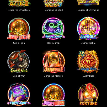
Treasures Of Aztec 2
Mahjong Wilds 3
Legacy of Olympus
Jump High
Rave Jump
Jump High 2
God of War
Jumping Mobile
Lucky Bats