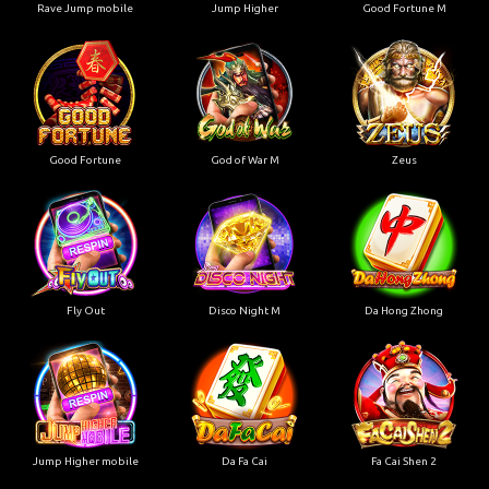
Rave Jump mobile
Jump Higher
Good Fortune M
Good Fortune
God of War M
Zeus
Fly Out
Disco Night M
Da Hong Zhong
Jump Higher mobile
Da Fa Cai
Fa Cai Shen 2