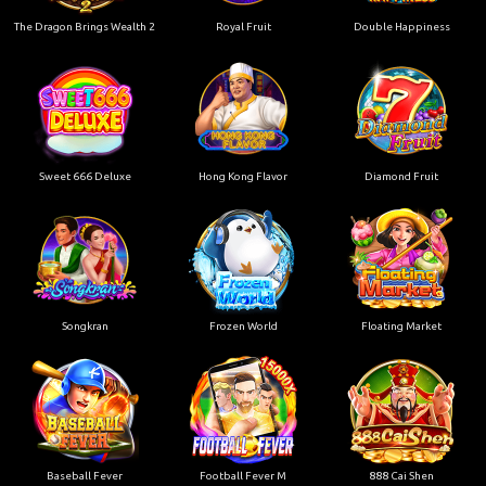
The Dragon Brings Wealth 2
Royal Fruit
Double Happiness
Sweet 666 Deluxe
Hong Kong Flavor
Diamond Fruit
Songkran
Frozen World
Floating Market
Baseball Fever
Football Fever M
888 Cai Shen