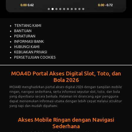
0.00
0.62
0.00
-0.72
TENTANG KAMI
BANTUAN
PERATURAN
INFORMASI BANK
HUBUNGI KAMI
KEBIJAKAN PRIVASI
PERSETUJUAN COOKIES
MOA4D Portal Akses Digital Slot, Toto, dan
Bola 2026
MOA4D
menghadirkan portal akses digital 2026 dengan tampilan mobile
ringan, navigasi sederhana, serta informasi seputar slot, toto, dan bola
yang diperbarui secara berkala. Halaman ini dirancang agar pengguna
dapat menemukan informasi utama dengan lebih cepat melalui struktur
yang rapi dan mudah dipahami.
Akses Mobile Ringan dengan Navigasi
Sederhana