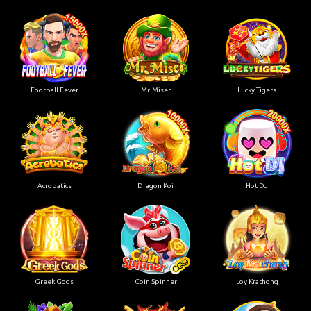
Football Fever
Mr. Miser
Lucky Tigers
Acrobatics
Dragon Koi
Hot DJ
Greek Gods
Coin Spinner
Loy Krathong