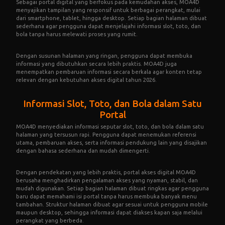
Sebagai portal digital yang berfokus pada kemudahan akses, MOA4D
menyajikan tampilan yang responsif untuk berbagai perangkat, mulai
dari smartphone, tablet, hingga desktop. Setiap bagian halaman dibuat
sederhana agar pengguna dapat menjelajahi informasi slot, toto, dan
bola tanpa harus melewati proses yang rumit.
Dengan susunan halaman yang ringan, pengguna dapat membuka
informasi yang dibutuhkan secara lebih praktis. MOA4D juga
menempatkan pembaruan informasi secara berkala agar konten tetap
relevan dengan kebutuhan akses digital tahun 2026.
Informasi Slot, Toto, dan Bola dalam Satu
Portal
MOA4D menyediakan informasi seputar slot, toto, dan bola dalam satu
halaman yang tersusun rapi. Pengguna dapat menemukan referensi
utama, pembaruan akses, serta informasi pendukung lain yang disajikan
dengan bahasa sederhana dan mudah dimengerti.
Dengan pendekatan yang lebih praktis,
portal akses digital MOA4D
berusaha menghadirkan pengalaman akses yang nyaman, stabil, dan
mudah digunakan. Setiap bagian halaman dibuat ringkas agar pengguna
baru dapat memahami isi portal tanpa harus membuka banyak menu
tambahan. Struktur halaman dibuat agar sesuai untuk pengguna mobile
maupun desktop, sehingga informasi dapat diakses kapan saja melalui
perangkat yang berbeda.