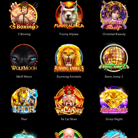
5 Boxing
Funny Alpaca
Oriental Beauty
Wolf Moon
Running Animals
Rave Jump 2
Thor
Fa Cai Shen
Disco Night