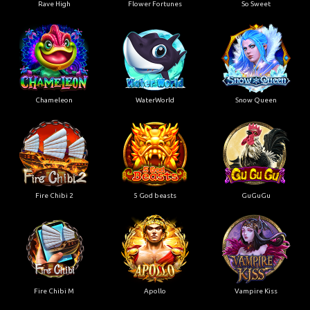
Rave High
Flower Fortunes
So Sweet
Chameleon
WaterWorld
Snow Queen
Fire Chibi 2
5 God beasts
GuGuGu
Fire Chibi M
Apollo
Vampire Kiss