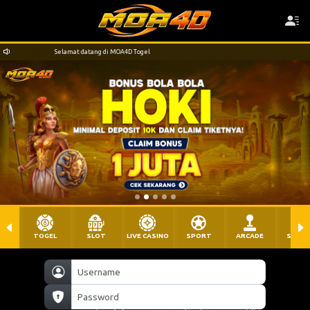
Mi*****e telah berhasil WD sebesar Rp.8.700.000
 Togel
Selamat datang di MOA4D Togel
TOGEL
SLOT
LIVE CASINO
SPORT
ARCADE
SABU