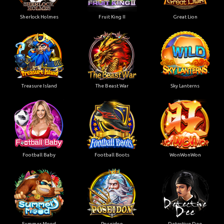
Sherlock Holmes
Fruit King II
Great Lion
Treasure Island
The Beast War
Sky Lanterns
Football Baby
Football Boots
WonWonWon
Summer Mood
Poseidon
Detective Dee