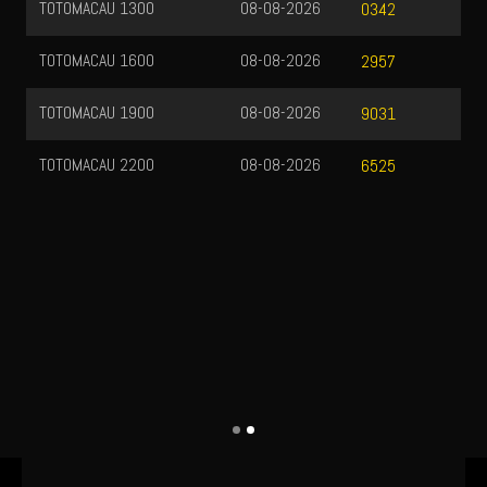
TOTOMACAU 1300
08-08-2026
0342
TOTOMACAU 1600
08-08-2026
2957
TOTOMACAU 1900
08-08-2026
9031
TOTOMACAU 2200
08-08-2026
6525