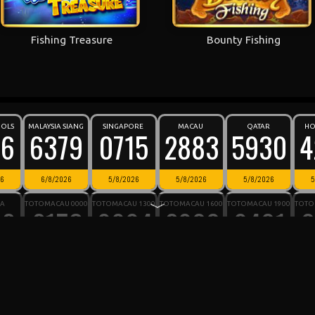
Fishing Treasure
Bounty Fishing
OOLS
MALAYSIA SIANG
SINGAPORE
MACAU
QATAR
H
16
6379
0715
2883
5930
4
26
6/8/2026
5/8/2026
5/8/2026
5/8/2026
5
IA
TOTOMACAU 0000
TOTOMACAU 1300
TOTOMACAU 1600
TOTOMACAU 1900
TOTO
92
2153
9894
2900
9401
0
26
6/8/2026
6/8/2026
5/8/2026
5/8/2026