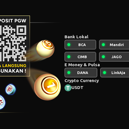
Bank Lokal
BCA
Mandiri
CIMB
JAGO
E Money & Pulsa
DANA
LinkAja
Crypto Currency
USDT