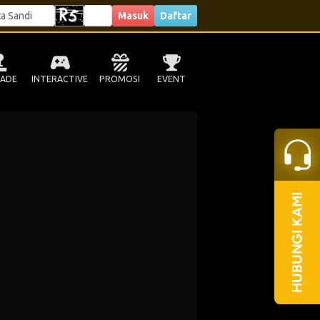
Masuk
Daftar
ADE
INTERACTIVE
PROMOSI
EVENT