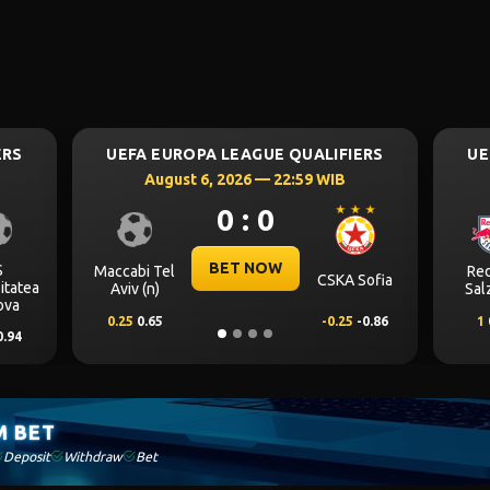
LIFIERS
UEFA EUROPA LEAGUE QUALIFIERS
 WIB
August 7, 2026 — 00:00 WIB
0 : 0
BET NOW
Lincoln Red
Omonia
Rangers FC
Imps (n)
Nicosia
0.00
0.72
-0.75
-0.80
0.75
0.64
M BET
Deposit
Withdraw
Bet